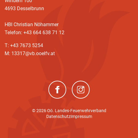
Windern 100
4693 Desselbrunn
HBI Christian Nöhammer
Telefon: +43 664 638 71 12
T: +43 7673 5254
M: 13317@vb.ooelfv.at
(neues Fenster)
(neues Fenster)
© 2026 Oö. Landes-Feuerwehrverband
(current)
Datenschutz
Impressum