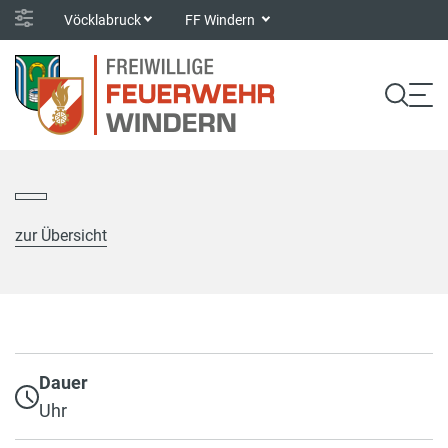
Vöcklabruck
FF Windern
zur Übersicht
Dauer
Uhr