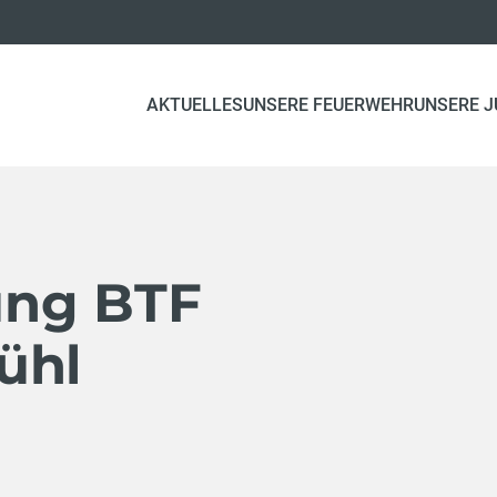
AKTUELLES
UNSERE FEUERWEHR
UNSERE 
ung BTF
ühl