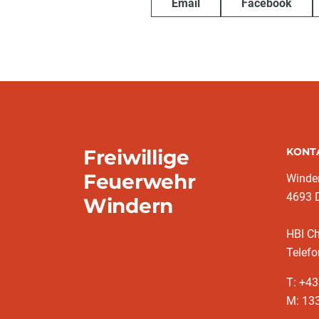
Email
Facebook
Freiwillige
KONT
Feuerwehr
Winde
4693 
Windern
HBI C
Telefo
T: +4
M: 13