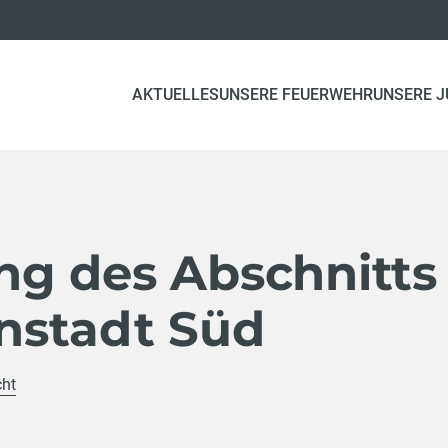
AKTUELLES
UNSERE FEUERWEHR
UNSERE 
g des Abschnitts
stadt Süd
cht