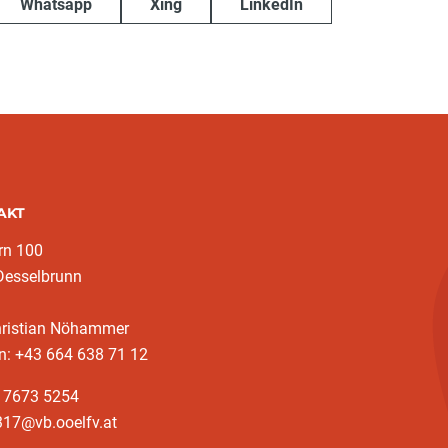
Whatsapp
Xing
LinkedIn
AKT
rn 100
Desselbrunn
hristian Nöhammer
n: +43 664 638 71 12
3 7673 5254
317@vb.ooelfv.at