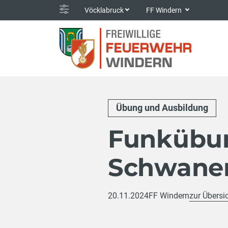
Vöcklabruck
FF Windern
Übung und Ausbildung
Funkübun
Schwanen
20.11.2024
FF Windern
zur Übersi