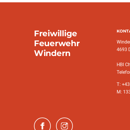
Freiwillige
KONT
Feuerwehr
Winde
4693 
Windern
HBI C
Telefo
T: +4
M: 13