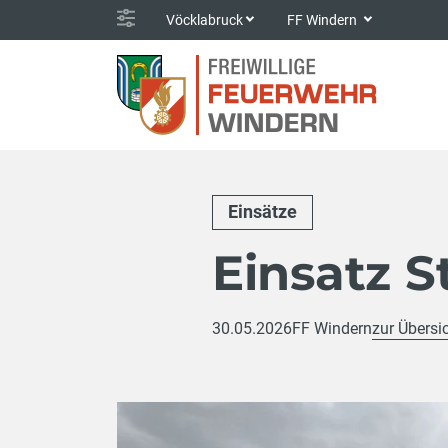
Vöcklabruck
FF Windern
Einsätze
Einsatz 
30.05.2026
FF Windern
zur Übersi