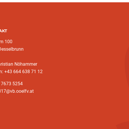
AKT
rn 100
Desselbrunn
hristian Nöhammer
n: +43 664 638 71 12
3 7673 5254
317@vb.ooelfv.at