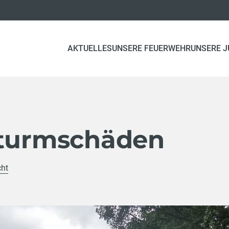
AKTUELLES
UNSERE FEUERWEHR
UNSERE 
Sturmschäden
cht