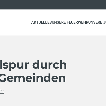
AKTUELLES
UNSERE FEUERWEHR
UNSERE 
lspur durch
 Gemeinden
cht