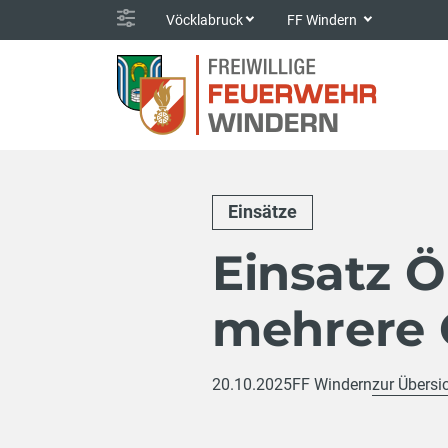
Vöcklabruck
FF Windern
Einsätze
Einsatz Ö
mehrere
20.10.2025
FF Windern
zur Übersi