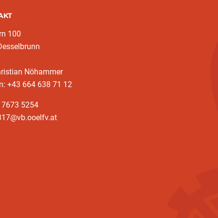
AKT
rn 100
Desselbrunn
hristian Nöhammer
n: +43 664 638 71 12
3 7673 5254
317@vb.ooelfv.at