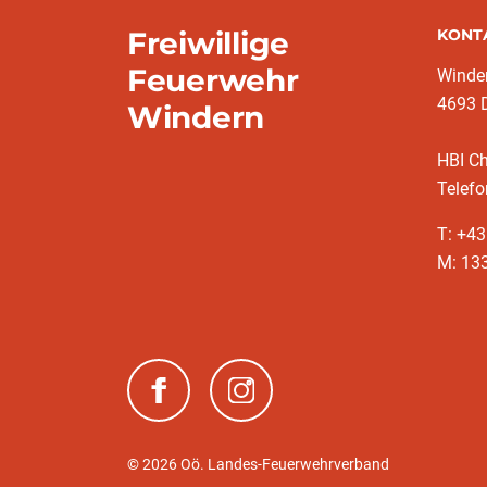
Freiwillige
KONT
Feuerwehr
Winde
4693 
Windern
HBI C
Telefo
T: +4
M: 13
(neues Fenster)
(neues Fenster)
© 2026 Oö. Landes-Feuerwehrverband