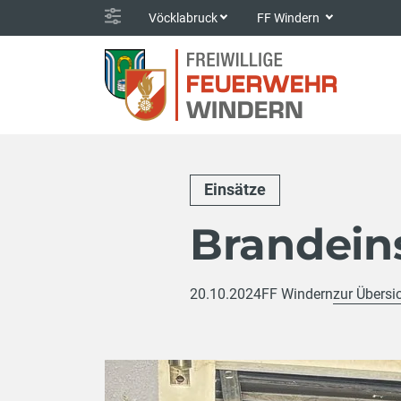
Vöcklabruck
FF Windern
Einsätze
Brandein
20.10.2024
FF Windern
zur Übersi