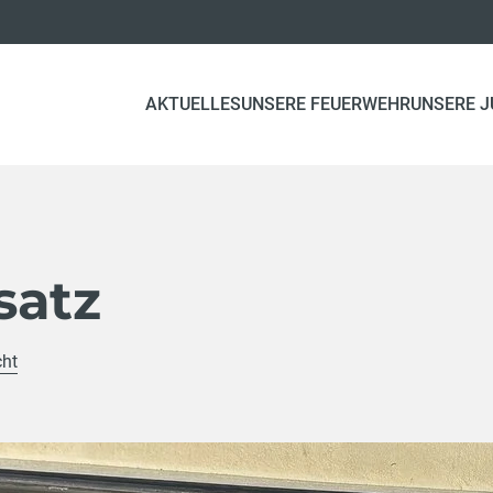
AKTUELLES
UNSERE FEUERWEHR
UNSERE 
satz
cht